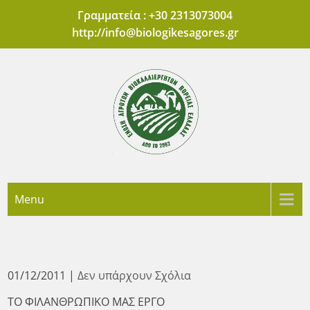
Skip
Γραμματεία : +30 2313073004
to
http://
info@biologikesagores.gr
content
'Ενωση Αγροτών
Πρότυπες Αγορές Βιολογικών Προϊόντων Θεσσαλονίκης
Menu
Βιοκαλλιεργητών
Βόρειας Ελλάδας
01/12/2011
|
Δεν υπάρχουν Σχόλια
ΤΟ ΦΙΛΑΝΘΡΩΠΙΚΟ ΜΑΣ ΕΡΓΟ