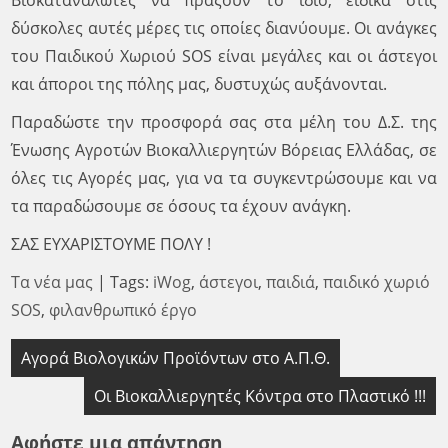
Βιοκαταναλωτές να πράξουν το ίδιο, ειδικά στις
δύσκολες αυτές μέρες τις οποίες διανύουμε. Οι ανάγκες
του Παιδικού Χωριού SOS είναι μεγάλες και οι άστεγοι
και άποροι της πόλης μας, δυστυχώς αυξάνονται.
Παραδώστε την προσφορά σας στα μέλη του Δ.Σ. της
Ένωσης Αγροτών Βιοκαλλιεργητών Βόρειας Ελλάδας, σε
όλες τις Αγορές μας, για να τα συγκεντρώσουμε και να
τα παραδώσουμε σε όσους τα έχουν ανάγκη.
ΣΑΣ ΕΥΧΑΡΙΣΤΟΥΜΕ ΠΟΛΥ !
Τα νέα μας
| Tags:
iWog
,
άστεγοι
,
παιδιά
,
παιδικό χωριό
SOS
,
φιλανθρωπικό έργο
Πλοήγηση
Αγορά Βιολογικών Προϊόντων στο Α.Π.Θ.
άρθρων
Οι Βιοκαλλιεργητές Κόντρα στο Πλαστικό !!!
Αφήστε μια απάντηση