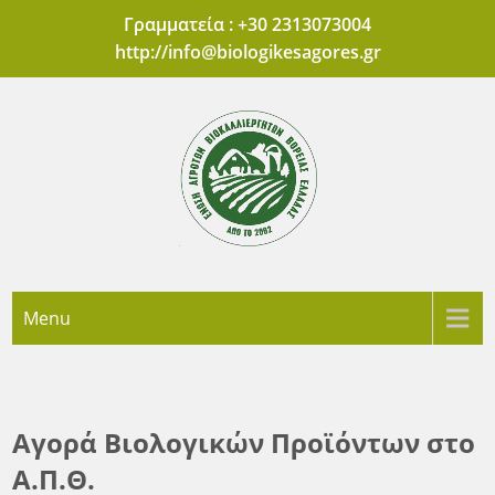
Skip
Γραμματεία : +30 2313073004
to
http://
info@biologikesagores.gr
content
'Ενωση Αγροτών
Πρότυπες Αγορές Βιολογικών Προϊόντων Θεσσαλονίκης
Menu
Βιοκαλλιεργητών
Βόρειας Ελλάδας
Αγορά Βιολογικών Προϊόντων στο
Α.Π.Θ.