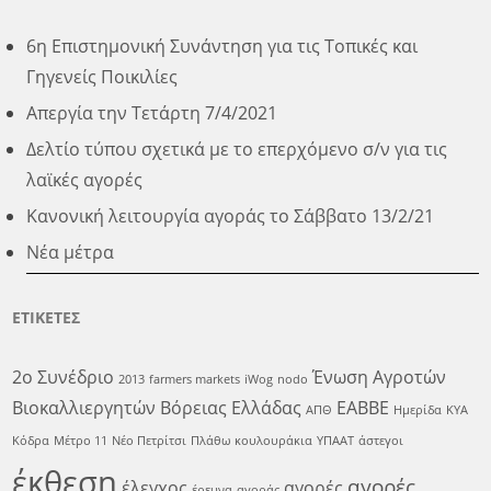
6η Επιστημονική Συνάντηση για τις Τοπικές και
Γηγενείς Ποικιλίες
Απεργία την Τετάρτη 7/4/2021
Δελτίο τύπου σχετικά με το επερχόμενο σ/ν για τις
λαϊκές αγορές
Κανονική λειτουργία αγοράς το Σάββατο 13/2/21
Νέα μέτρα
ΕΤΙΚΕΤΕΣ
2ο Συνέδριο
Ένωση Αγροτών
2013
farmers markets
iWog
nodo
Βιοκαλλιεργητών Βόρειας Ελλάδας
ΕΑΒΒΕ
ΑΠΘ
Ημερίδα
ΚΥΑ
Κόδρα
Μέτρο 11
Νέο Πετρίτσι
Πλάθω κουλουράκια
ΥΠΑΑΤ
άστεγοι
έκθεση
αγορές
έλεγχος
αγορές
έρευνα
αγοράς