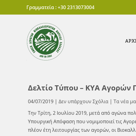
Skip
Γραμματεία : +30 2313073004
to
content
ΑΡΧ
'Ενωση Αγροτών 
Πρότυπες Αγορές Βιολογικών Προϊόντων Θεσσαλονίκης
Δελτίο Τύπου – ΚΥΑ Αγορών
04/07/2019
|
Δεν υπάρχουν Σχόλια
|
Τα νέα μα
Την Τρίτη, 2 Ιουλίου 2019, μετά από αγώνα πο
Υπουργική Απόφαση που νομιμοποιεί τις Αγορ
πλέον έτη λειτουργίας των αγορών, οι Βιοκαλ