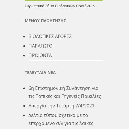
r
r
e
Ευρωπαϊκό Σήμα Βιολογικών Προϊόντων
d
e
s
I
ΜΕΝΟΥ ΠΛΟΗΓΗΣΗΣ
t
n
ΒΙΟΛΟΓΙΚΕΣ ΑΓΟΡΕΣ
ΠΑΡΑΓΩΓΟΙ
ΠΡΟΙΟΝΤΑ
ΤΕΛΕΥΤΑΙΑ ΝΕΑ
6η Επιστημονική Συνάντηση για
τις Τοπικές και Γηγενείς Ποικιλίες
Απεργία την Τετάρτη 7/4/2021
Δελτίο τύπου σχετικά με το
επερχόμενο σ/ν για τις λαϊκές