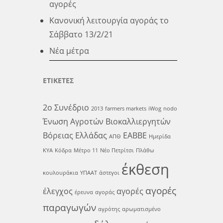
αγορές
Κανονική λειτουργία αγοράς το
Σάββατο 13/2/21
Νέα μέτρα
ΕΤΙΚΕΤΕΣ
2ο Συνέδριο
2013
farmers markets
iWog
nodo
Ένωση Αγροτών Βιοκαλλιεργητών
Βόρειας Ελλάδας
ΕΑΒΒΕ
ΑΠΘ
Ημερίδα
ΚΥΑ
Κόδρα
Μέτρο 11
Νέο Πετρίτσι
Πλάθω
έκθεση
κουλουράκια
ΥΠΑΑΤ
άστεγοι
αγορές
έλεγχος
αγορές
έρευνα
αγοράς
παραγωγών
αγρότης
αρωματισμένο