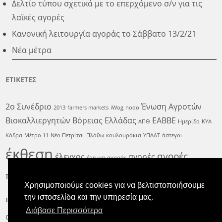
Δελτίο τύπου σχετικά με το επερχόμενο σ/ν για τις
λαϊκές αγορές
Κανονική λειτουργία αγοράς το Σάββατο 13/2/21
Νέα μέτρα
ΕΤΙΚΕΤΕΣ
2ο Συνέδριο
Ένωση Αγροτών
2013
farmers markets
iWog
nodo
Βιοκαλλιεργητών Βόρειας Ελλάδας
ΕΑΒΒΕ
ΑΠΘ
Ημερίδα
ΚΥΑ
Κόδρα
Μέτρο 11
Νέο Πετρίτσι
Πλάθω κουλουράκια
ΥΠΑΑΤ
άστεγοι
έκθεση
αγορές
έλεγχος
αγορές
έρευνα
αγοράς
παραγωγών
εκδήλωση
αγρότης
αρωματισμένο
δειγματοληψία
Χρησιμοποιούμε cookies για να βελτιστοποιήσουμε
θεσσαλονίκη
την ιστοσελίδα και την υπηρεσία μας.
ευχές
νέα
λαχανόκηπος
μπαλκόνι
Διάβασε Περισσότερα
αγορά
νέος
πέμπτη
παιδιά
παιδικό χωριό SOS
παρασκευή
περαία
προϊόντα