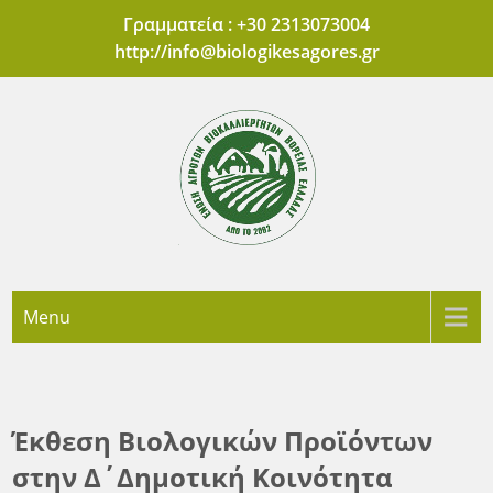
Skip
Γραμματεία : +30 2313073004
to
http://
info@biologikesagores.gr
content
'Ενωση Αγροτών
Πρότυπες Αγορές Βιολογικών Προϊόντων Θεσσαλονίκης
Menu
Βιοκαλλιεργητών
Βόρειας Ελλάδας
Έκθεση Βιολογικών Προϊόντων
στην Δ΄Δημοτική Κοινότητα