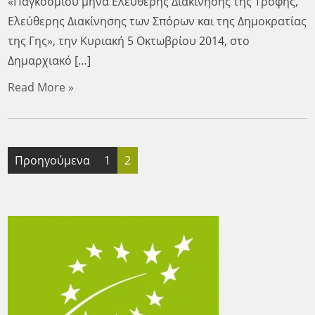
«Παγκόσμιου μήνα Ελεύθερης Διακίνησης της Τροφής,
Ελεύθερης Διακίνησης των Σπόρων και της Δημοκρατίας
της Γης», την Κυριακή 5 Οκτωβρίου 2014, στο
Δημαρχιακό […]
Read More »
Πλοήγηση
Προηγούμενα
1
2
άρθρων