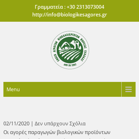
Skip
Γραμματεία : +30 2313073004
to
http://
info@biologikesagores.gr
content
'Ενωση Αγροτών
Πρότυπες Αγορές Βιολογικών Προϊόντων Θεσσαλονίκης
Menu
Βιοκαλλιεργητών
Βόρειας Ελλάδας
02/11/2020
|
Δεν υπάρχουν Σχόλια
Οι αγορές παραγωγών βιολογικών προϊόντων