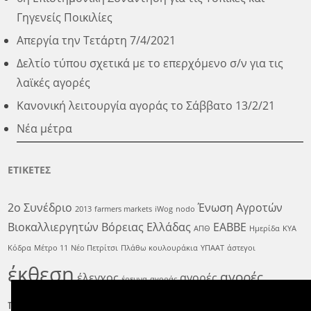
Γηγενείς Ποικιλίες
Απεργία την Τετάρτη 7/4/2021
Δελτίο τύπου σχετικά με το επερχόμενο σ/ν για τις
λαϊκές αγορές
Κανονική λειτουργία αγοράς το Σάββατο 13/2/21
Νέα μέτρα
ΕΤΙΚΕΤΕΣ
2ο Συνέδριο
Ένωση Αγροτών
2013
farmers markets
iWog
nodo
Βιοκαλλιεργητών Βόρειας Ελλάδας
ΕΑΒΒΕ
ΑΠΘ
Ημερίδα
ΚΥΑ
Κόδρα
Μέτρο 11
Νέο Πετρίτσι
Πλάθω κουλουράκια
ΥΠΑΑΤ
άστεγοι
έκθεση
αγορές
έλεγχος
αγορές
έρευνα
αγοράς
παραγωγών
εκδήλωση
αγρότης
αρωματισμένο
δειγματοληψία