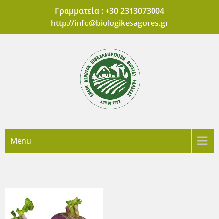
Skip
Γραμματεία : +30 2313073004
to
http://
info@biologikesagores.gr
content
'Ενωση Αγροτών
Πρότυπες Αγορές Βιολογικών Προϊόντων Θεσσαλονίκης
Menu
Βιοκαλλιεργητών
Βόρειας Ελλάδας