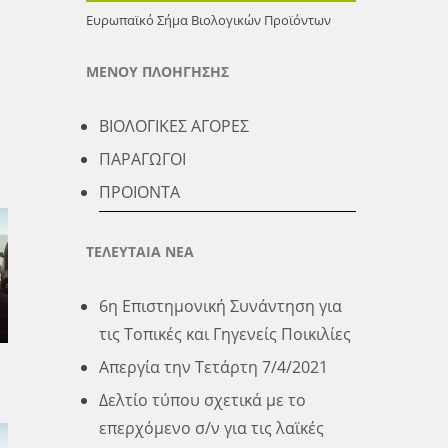
r
r
e
Ευρωπαϊκό Σήμα Βιολογικών Προϊόντων
d
e
s
I
ΜΕΝΟΥ ΠΛΟΗΓΗΣΗΣ
t
n
ΒΙΟΛΟΓΙΚΕΣ ΑΓΟΡΕΣ
ΠΑΡΑΓΩΓΟΙ
ΠΡΟΙΟΝΤΑ
ΤΕΛΕΥΤΑΙΑ ΝΕΑ
6η Επιστημονική Συνάντηση για
τις Τοπικές και Γηγενείς Ποικιλίες
Απεργία την Τετάρτη 7/4/2021
Δελτίο τύπου σχετικά με το
επερχόμενο σ/ν για τις λαϊκές