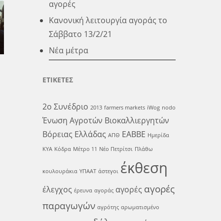
αγορές
Κανονική λειτουργία αγοράς το
Σάββατο 13/2/21
Νέα μέτρα
ΕΤΙΚΕΤΕΣ
2ο Συνέδριο
2013
farmers markets
iWog
nodo
Ένωση Αγροτών Βιοκαλλιεργητών
Βόρειας Ελλάδας
ΕΑΒΒΕ
ΑΠΘ
Ημερίδα
ΚΥΑ
Κόδρα
Μέτρο 11
Νέο Πετρίτσι
Πλάθω
έκθεση
κουλουράκια
ΥΠΑΑΤ
άστεγοι
αγορές
έλεγχος
αγορές
έρευνα
αγοράς
παραγωγών
αγρότης
αρωματισμένο