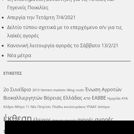
Γηγενείς Ποικιλίες
Απεργία την Τετάρτη 7/4/2021
Δελτίο τύπου σχετικά με το επερχόμενο σ/ν για τις
λαϊκές αγορές
Κανονική λειτουργία αγοράς το Σάββατο 13/2/21
Νέα μέτρα
ΕΤΙΚΕΤΕΣ
2ο Συνέδριο
Ένωση Αγροτών
2013
farmers markets
iWog
nodo
Βιοκαλλιεργητών Βόρειας Ελλάδας
ΕΑΒΒΕ
ΑΠΘ
Ημερίδα
ΚΥΑ
Κόδρα
Μέτρο 11
Νέο Πετρίτσι
Πλάθω κουλουράκια
ΥΠΑΑΤ
άστεγοι
έκθεση
αγορές
έλεγχος
αγορές
έρευνα
αγοράς
παραγωγών
εκδήλωση
αγρότης
αρωματισμένο
δειγματοληψία