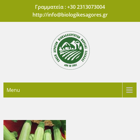
Skip
Γραμματεία : +30 2313073004
to
http://
info@biologikesagores.gr
content
'Ενωση Αγροτών
Πρότυπες Αγορές Βιολογικών Προϊόντων Θεσσαλονίκης
Menu
Βιοκαλλιεργητών
Βόρειας Ελλάδας