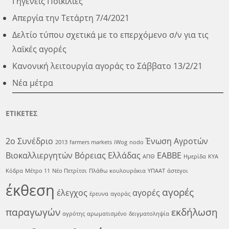
Γηγενείς Ποικιλίες
Απεργία την Τετάρτη 7/4/2021
Δελτίο τύπου σχετικά με το επερχόμενο σ/ν για τις
λαϊκές αγορές
Κανονική λειτουργία αγοράς το Σάββατο 13/2/21
Νέα μέτρα
ΕΤΙΚΕΤΕΣ
2ο Συνέδριο
Ένωση Αγροτών
2013
farmers markets
iWog
nodo
Βιοκαλλιεργητών Βόρειας Ελλάδας
ΕΑΒΒΕ
ΑΠΘ
Ημερίδα
ΚΥΑ
Κόδρα
Μέτρο 11
Νέο Πετρίτσι
Πλάθω κουλουράκια
ΥΠΑΑΤ
άστεγοι
έκθεση
αγορές
έλεγχος
αγορές
έρευνα
αγοράς
παραγωγών
εκδήλωση
αγρότης
αρωματισμένο
δειγματοληψία