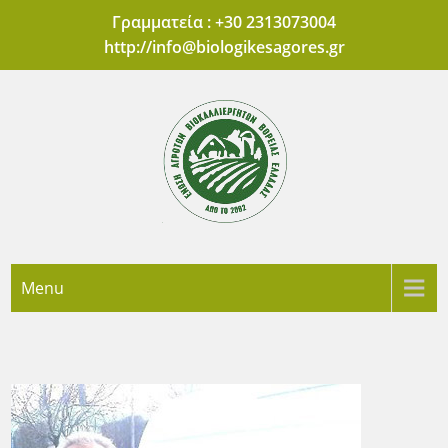
Skip
Γραμματεία : +30 2313073004
to
http://
info@biologikesagores.gr
content
'Ενωση Αγροτών
Πρότυπες Αγορές Βιολογικών Προϊόντων Θεσσαλονίκης
Menu
Βιοκαλλιεργητών
Βόρειας Ελλάδας