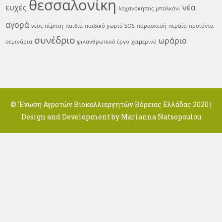
θεσσαλονίκη
ευχές
νέα
λαχανόκηπος
μπαλκόνι
αγορά
νέος
πέμπτη
παιδιά
παιδικό χωριό SOS
παρασκευή
περαία
προϊόντα
συνέδριο
ωράριο
σεμινάρια
φιλανθρωπικό έργο
χειμερινό
© 'Ενωση Αγροτών Βιοκαλλιεργητών Βόρειας Ελλάδας 2020 |
Design and Development by
Marianna Natsopoulou