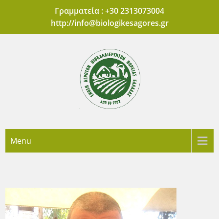
Skip
Γραμματεία : +30 2313073004
to
http://
info@biologikesagores.gr
content
'Ενωση Αγροτών
Πρότυπες Αγορές Βιολογικών Προϊόντων Θεσσαλονίκης
Menu
Βιοκαλλιεργητών
Βόρειας Ελλάδας