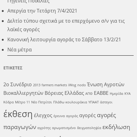
Γηγενείς Ποικιλίες
Απεργία την Τετάρτη 7/4/2021
Δελτίο τύπου σχετικά με το επερχόμενο σ/ν για τις
λαϊκές αγορές
Κανονική λειτουργία αγοράς το Σάββατο 13/2/21
Νέα μέτρα
ΕΤΙΚΕΤΕΣ
2ο Συνέδριο
Ένωση Αγροτών
2013
farmers markets
iWog
nodo
Βιοκαλλιεργητών Βόρειας Ελλάδας
ΕΑΒΒΕ
ΑΠΘ
Ημερίδα
ΚΥΑ
Κόδρα
Μέτρο 11
Νέο Πετρίτσι
Πλάθω κουλουράκια
ΥΠΑΑΤ
άστεγοι
έκθεση
αγορές
έλεγχος
αγορές
έρευνα
αγοράς
παραγωγών
εκδήλωση
αγρότης
αρωματισμένο
δειγματοληψία