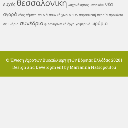
θεσσαλονίκη
ευχές
νέα
λαχανόκηπος
μπαλκόνι
αγορά
νέος
πέμπτη
παιδιά
παιδικό χωριό SOS
παρασκευή
περαία
προϊόντα
συνέδριο
ωράριο
σεμινάρια
φιλανθρωπικό έργο
χειμερινό
© 'Ενωση Αγροτών Βιοκαλλιεργητών Βόρειας Ελλάδας 2020 |
Design and Development by
Marianna Natsopoulou